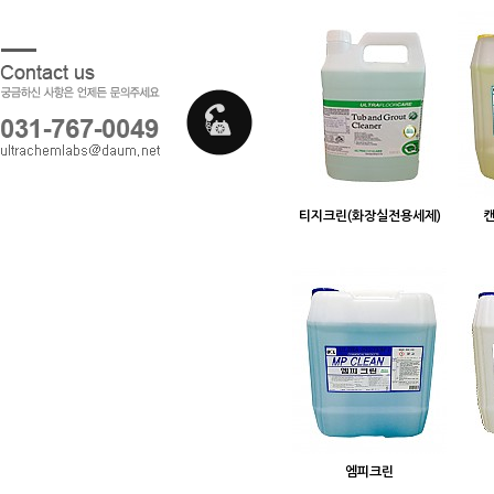
티지크린(화장실전용세제)
캔
엠피크린